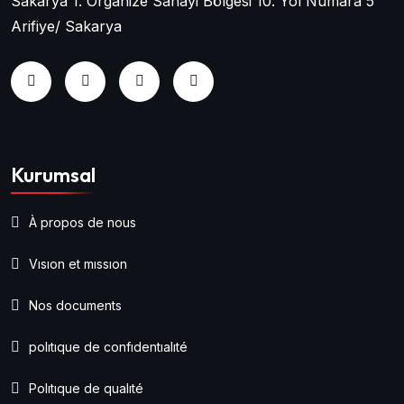
Sakarya 1. Organize Sanayi Bölgesi 10. Yol Numara 5
Arifiye/ Sakarya
Kurumsal
À propos de nous
Vısıon et mıssıon
Nos documents
polıtıque de confıdentıalıté
Polıtıque de qualıté