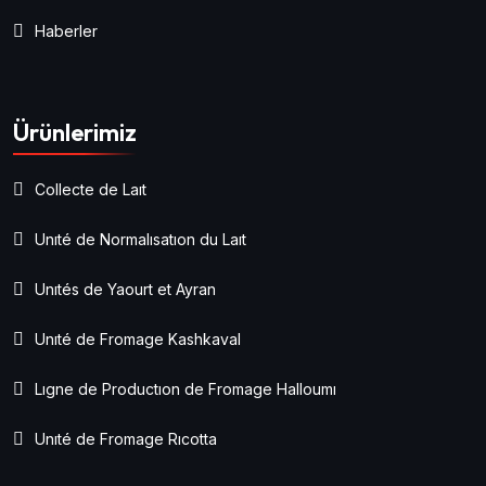
Haberler
Ürünlerimiz
Collecte de Laıt
Unıté de Normalısatıon du Laıt
Unıtés de Yaourt et Ayran
Unıté de Fromage Kashkaval
Lıgne de Productıon de Fromage Halloumı
Unıté de Fromage Rıcotta