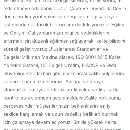
ve hizmet kalitemizi sürekli geliştirerek, en iyi sonuçları
elde etmeye odaklanıyoruz.
✅ Çevreye Duyarlılık: Çevre
dostu üretim yöntemleri ve enerji verimliliği sağlayan
sistemlerle sürdürülebilir üretimi destekliyoruz.
✅ Eğitim
ve Gelişim: Çalışanlarımızın bilgi ve yetkinliklerini
artırmak için düzenli eğitimler sağlayarak, kalite bilincini
sürekli geliştiriyoruz.
Uluslararası Standartlar ve
Belgeler
Milkman Makine olarak, ISO 9001:2015 Kalite
Yönetim Sistemi, CE Belgeli Üretim, HACCP ve Gıda
Güvenliği Standartları gibi uluslararası kalite belgelerine
sahibiz. Tüm makinelerimiz, Avrupa ve dünya
standartlarına uygun olarak üretilmekte ve titiz kalite
kontrol süreçlerinden geçirilmektedir.
Kalite politikamız
çerçevesinde, müşterilerimizin beklentilerini en iyi
şekilde karşılamak ve uzun vadeli iş birlikleri kurmak
için çalışmaya devam ediyoruz.
Siz de yüksek kaliteli,