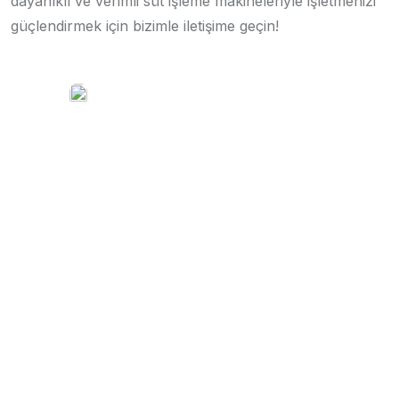
dayanıklı ve verimli süt işleme makineleriyle işletmenizi
güçlendirmek için bizimle iletişime geçin!